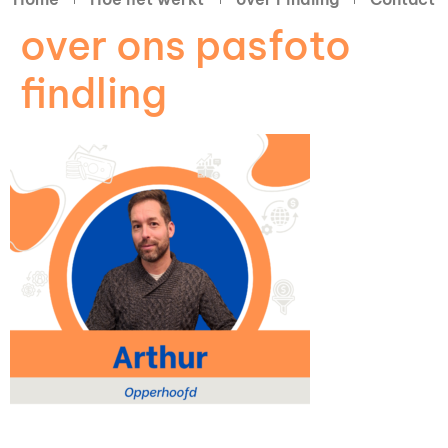
over ons pasfoto
findling