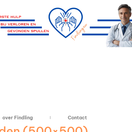
over Findling
Contact
nden (500×500)